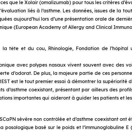
s que le Xolair (omalizumab) pour tous les critères d’éva
d’évaluation liés à l’asthme. Les données, issues de la 
ées aujourd’hui lors d’une présentation orale de derni
linique (European Academy of Allergy and Clinical Immu
la tête et du cou, Rhinologie, Fondation de l’hôpital un
chronique avec polypes nasaux vivent souvent avec des v
erte d’odorat. De plus, la majeure partie de ces personn
EST est le tout premier essai à démontrer la supériorité d
 d’asthme coexistant, présentant par ailleurs des profil
ations importantes qui aideront à guider les patients et l
RSCaPN sévère non contrôlée et d’asthme coexistant ont 
a posologique basé sur le poids et l’immunoglobuline E 