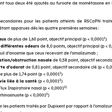
ont tous deux été ajoutés au furoate de mométasone en 
t secondaires pour les patients atteints de RSCaPN tra
 étant apparues dès les quatre premières semaines :
1
aux
de plus de 1,60 point, objectif principal (p < 0,0001
)
 différentes odeurs
de 8,0 points, objectif principal (p < 
seuil d’anosmie que ceux recevant de l’omalizumab ;
stion/obstruction nasale
de 0,58 point, objectif seconda
rte d’odorat
de 0,81 point, objectif secondaire clé (p < 0,
1
e plus de 1,74 point (p < 0,0001
)
2
vie liée à la santé
(p < 0,0001
)
2)
lux Inspiratoire nasal (p < 0,0001
2
rhinosinusite (p < 0,0001
)
pour les patients traités par Dupixent par rapport à l’omali