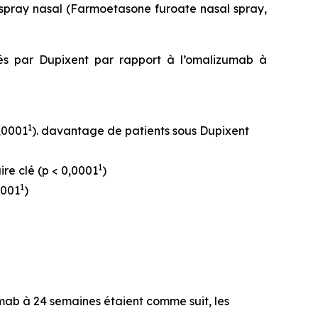
spray nasal (Farmoetasone furoate nasal spray,
ités par Dupixent par rapport à l’omalizumab à
1
0,0001
). davantage de patients sous Dupixent
1
ire clé (p < 0,0001
)
1
0001
)
zumab à 24 semaines étaient comme suit, les