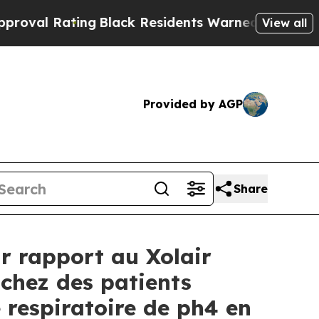
ng
Black Residents Warned of Abusive Cops for Ye
View all
Provided by AGP
Share
r rapport au Xolair
chez des patients
 respiratoire de ph4 en