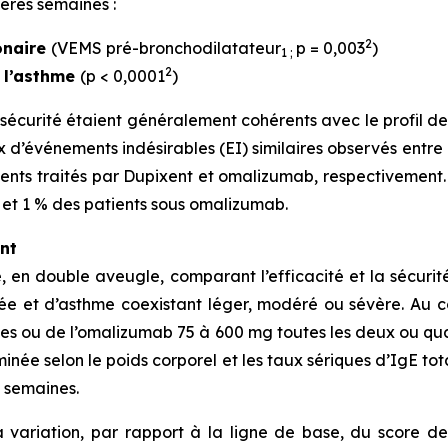
ères semaines :
2
onaire
(VEMS pré-bronchodilatateur
p = 0,003
)
1 ;
2
e l’asthme
(p < 0,0001
)
sécurité étaient généralement cohérents avec le profil de
d’événements indésirables (EI) similaires observés entre 
ents traités par Dupixent et omalizumab, respectivement. E
 et 1 % des patients sous omalizumab.
nt
en double aveugle, comparant l’efficacité et la sécurit
e et d’asthme coexistant léger, modéré ou sévère. Au co
es ou de l’omalizumab 75 à 600 mg toutes les deux ou qu
inée selon le poids corporel et les taux sériques d’IgE to
4 semaines.
la variation, par rapport à la ligne de base, du score d