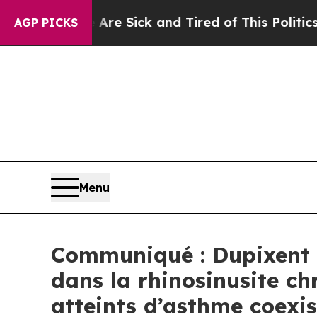
e Are Sick and Tired of This Politics of Hatred”
T
AGP PICKS
Menu
Communiqué : Dupixent a
dans la rhinosinusite c
atteints d’asthme coexis