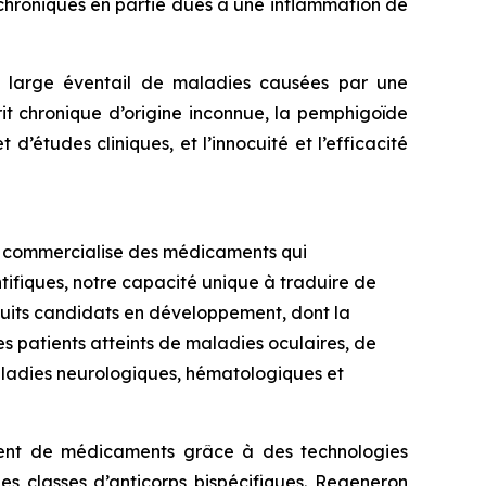
 chroniques en partie dues à une inflammation de
n large éventail de maladies causées par une
it chronique d’origine inconnue, la pemphigoïde
 d’études cliniques, et l’innocuité et l’efficacité
t commercialise des médicaments qui
tifiques, notre capacité unique à traduire de
uits candidats en développement, dont la
es patients atteints de maladies oculaires, de
aladies neurologiques, hématologiques et
ement de médicaments grâce à des technologies
es classes d’anticorps bispécifiques. Regeneron