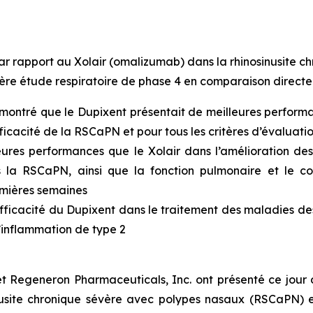
ar rapport au Xolair (omalizumab) dans la rhinosinusite c
ière étude respiratoire de phase 4 en comparaison direct
montré que le Dupixent présentait de meilleures performan
ficacité de la RSCaPN et pour tous les critères d’évaluatio
res performances que le Xolair dans l’amélioration des 
s la RSCaPN, ainsi que la fonction pulmonaire et le c
emières semaines
fficacité du Dupixent dans le traitement des maladies des 
 l’inflammation de type 2
t Regeneron Pharmaceuticals, Inc. ont présenté ce jour de
usite chronique sévère avec polypes nasaux (RSCaPN) et 