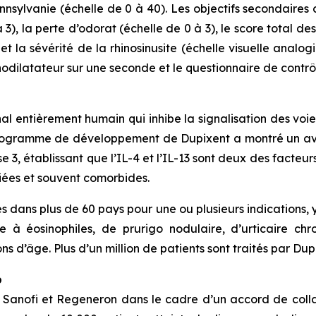
ennsylvanie (échelle de 0 à 40). Les objectifs secondaires 
 3), la perte d’odorat (échelle de 0 à 3), le score total d
et la sévérité de la rhinosinusite (échelle visuelle analo
odilatateur sur une seconde et le questionnaire de contrôle
 entièrement humain qui inhibe la signalisation des voies d
programme de développement de Dupixent a montré un avan
 3, établissant que l’IL-4 et l’IL-13 sont deux des facteur
liées et souvent comorbides.
 dans plus de 60 pays pour une ou plusieurs indications, y
 à éosinophiles, de prurigo nodulaire, d’urticaire c
s d’âge. Plus d’un million de patients sont traités par Du
b
Sanofi et Regeneron dans le cadre d’un accord de collab