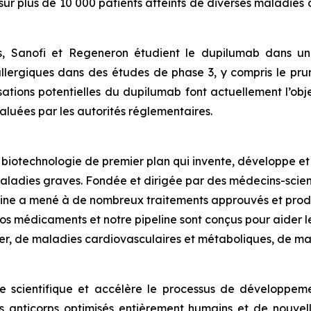
 sur plus de 10 000 patients atteints de diverses maladies
es, Sanofi et Regeneron étudient le dupilumab dans u
llergiques dans des études de phase 3, y compris le prur
sations potentielles du dupilumab font actuellement l’objet
aluées par les autorités réglementaires.
biotechnologie de premier plan qui invente, développe e
maladies graves. Fondée et dirigée par des médecins-scien
cine a mené à de nombreux traitements approuvés et prod
Nos médicaments et notre pipeline sont conçus pour aider l
cer, de maladies cardiovasculaires et métaboliques, de m
he scientifique et accélère le processus de développ
es anticorps optimisés entièrement humains et de nouvell