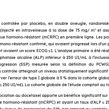
 contrôlée par placebo, en double aveugle, randomisé 
injecté en intraveineuse à la dose de 75 mg/ m² et asso
e hormono-résistant (mCRPC) en première ligne. Les patie
ono-résistant confirmé, qui avaient progressé lors d'un 
t avaient un score ECOG ≤1. L'analyse primaire a été réali
atase alcaline (ALP) inférieur à 250 UI/mL à l’inclusion,
progression (SSP) mesurée selon la définition du PCWG
contrôle atteignait un niveau statistiquement significati
rver l'erreur de type I globale à 5 % dans la cohorte globa
 250 UI/ml). La cohorte globale de l'étude comptait au to
ciation au docetaxel apporte un bénéfice significatif sur l
e hormono-résistant (mCRPC) et ayant un taux d'ALP ≤ 250