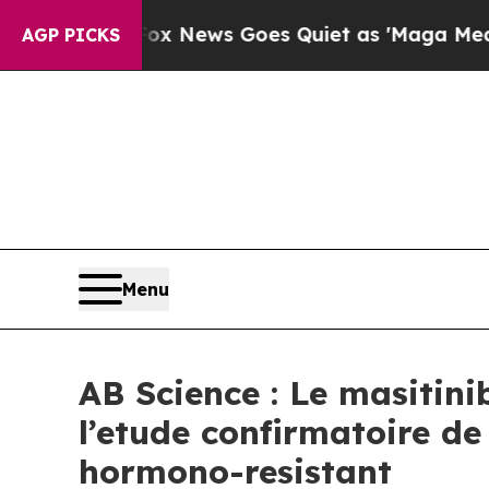
ox News Goes Quiet as 'Maga Media Pipeline' Ba
AGP PICKS
Menu
AB Science : Le masitini
l’etude confirmatoire de
hormono-resistant