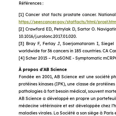
Références :
[1] Cancer stat facts: prostate cancer. Nation
https://seer.cancer.gov/statfacts/html/prost.htm
[2] Crawford ED, Petrylak D, Sartor O. Navigati
10.1016/j.urolonc.2017.01.020.
[3] Bray F, Ferlay J, Soerjomataram I, Siegel
worldwide for 36 cancers in 185 countries. CA Can
[4] Scher 2015 – PLoSONE - Symptomatic mCRPC 
À propos d'AB Science
Fondée en 2001, AB Science est une société pha
protéines kinases (IPK), une classe de protéines
pathologies à fort besoin médical, souvent mortel
AB Science a développé en propre un portefeuill
médecine vétérinaire et est développée chez l’
maladies virales. La Société a son siège à Paris e