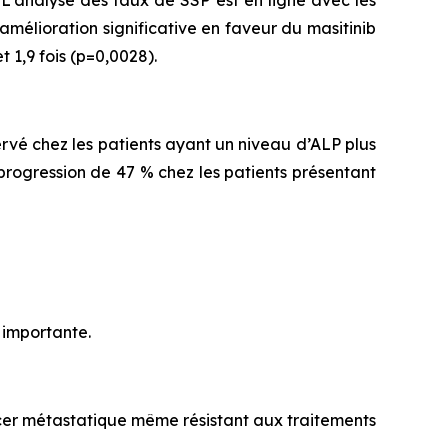
L'analyse des taux de SSP est en ligne avec les
 amélioration significative en faveur du masitinib
 1,9 fois (p=0,0028).
ervé chez les patients ayant un niveau d’ALP plus
progression de 47 % chez les patients présentant
 importante.
ancer métastatique même résistant aux traitements