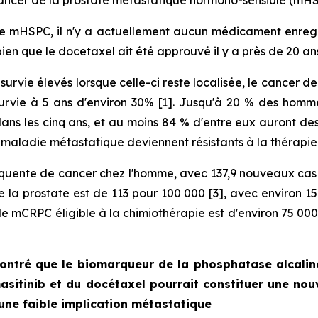
cancer de la prostate métastatique hormono-sensible (mHS
le mHSPC, il n'y a actuellement aucun médicament enregis
ien que le docetaxel ait été approuvé il y a près de 20 an
survie élevés lorsque celle-ci reste localisée, le cancer d
urvie à 5 ans d'environ 30% [1]. Jusqu'à 20 % des homme
ans les cinq ans, et au moins 84 % d'entre eux auront 
ne maladie métastatique deviennent résistants à la thérapi
fréquente de cancer chez l'homme, avec 137,9 nouveaux ca
la prostate est de 113 pour 100 000 [3], avec environ 15
e de mCRPC éligible à la chimiothérapie est d'environ 75 0
ontré que le biomarqueur de la phosphatase alcalin
sitinib et du docétaxel pourrait constituer une nou
une faible implication métastatique