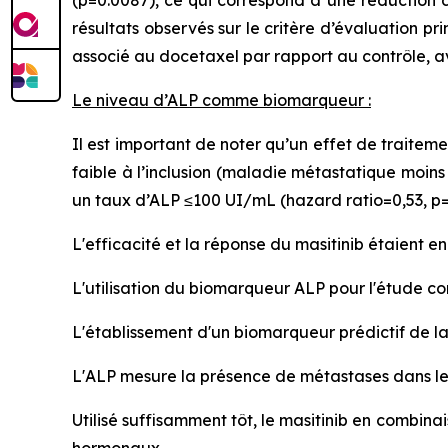
(p=0.0087), ce qui correspond à une réduction d
résultats observés sur le critère d’évaluation pr
associé au docetaxel par rapport au contrôle, ave
Le niveau d’ALP comme biomarqueur :
Il est important de noter qu’un effet de traitem
faible à l’inclusion (maladie métastatique moin
un taux d’ALP ≤100 UI/mL (hazard ratio=0,53, p=
L'efficacité et la réponse du masitinib étaient en
L'utilisation du biomarqueur ALP pour l'étude co
L'établissement d'un biomarqueur prédictif de l
L'ALP mesure la présence de métastases dans les 
Utilisé suffisamment tôt, le masitinib en combin