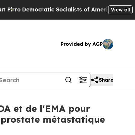
atic Socialists of America Propose Radical Ove
View all
Provided by AGP
Share
FDA et de l'EMA pour
a prostate métastatique