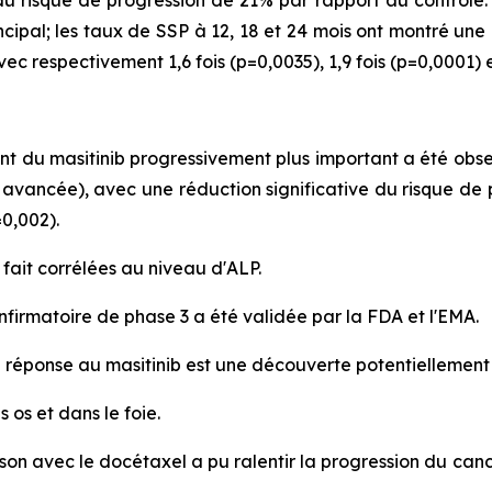
u risque de progression de 21% par rapport au contrôle. 
incipal; les taux de SSP à 12, 18 et 24 mois ont montré une
c respectivement 1,6 fois (p=0,0035), 1,9 fois (p=0,0001) et
ent du masitinib progressivement plus important a été obs
s avancée), avec une réduction significative du risque de 
0,002).
 fait corrélées au niveau d'ALP.
nfirmatoire de phase 3 a été validée par la FDA et l'EMA.
a réponse au masitinib est une découverte potentiellement
os et dans le foie.
aison avec le docétaxel a pu ralentir la progression du c