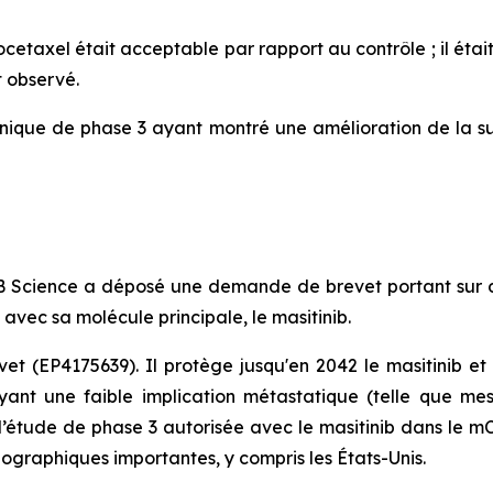
ocetaxel était acceptable par rapport au contrôle ; il étai
t observé.
nique de phase 3 ayant montré une amélioration de la sur
 AB Science a déposé une demande de brevet portant sur
 avec sa molécule principale, le masitinib.
vet (EP4175639). Il protège jusqu'en 2042 le masitinib e
ant une faible implication métastatique (telle que me
 de l’étude de phase 3 autorisée avec le masitinib dans l
graphiques importantes, y compris les États-Unis.