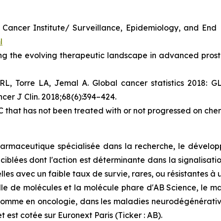
al Cancer Institute/ Surveillance, Epidemiology, and En
l
ng the evolving therapeutic landscape in advanced prosta
 RL, Torre LA, Jemal A. Global cancer statistics 2018:
cer J Clin. 2018;68(6):394–424.
that has not been treated with or not progressed on ch
rmaceutique spécialisée dans la recherche, le développ
 ciblées dont l'action est déterminante dans la signalisat
les avec un faible taux de survie, rares, ou résistantes à
e de molécules et la molécule phare d'AB Science, le masit
homme en oncologie, dans les maladies neurodégénérative
t est cotée sur Euronext Paris (Ticker : AB).