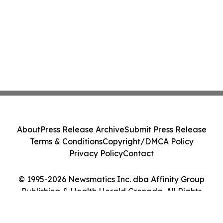
About
Press Release Archive
Submit Press Release
Terms & Conditions
Copyright/DMCA Policy
Privacy Policy
Contact
© 1995-2026 Newsmatics Inc. dba Affinity Group
Publishing & Health Herald Grenada. All Rights
Reserved.