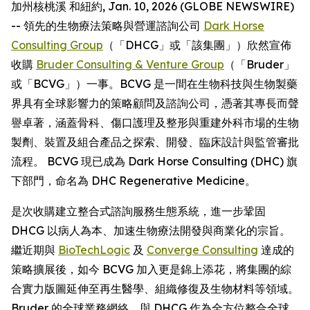
加州核桃溪 和紐約, Jan. 10, 2026 (GLOBE NEWSWIRE)
-- 領先的生物療法策略與營運諮詢公司
Dark Horse
Consulting Group
（「DHCG」或「該集團」）欣然宣佈
收購
Bruder Consulting & Venture Group
（「Bruder」
或「BCVG」）一事。BCVG 是一間在生物科技與生物製藥
界具有全球影響力的策略顧問及諮詢公司，憑著其專長而聲
譽卓著，涵蓋骨科、傷口護理及整形與重建外科市場的生物
製劑、裝置及組合產品之探索、開發、臨床設計與監管審批
流程。 BCVG 現已成為 Dark Horse Consulting (DHC) 旗
下部門，命名為 DHC Regenerative Medicine。
是次收購建立整合式諮詢服務生態系統，進一步鞏固
DHCG 以病人為本、加速生物療法開發與商業化的宗旨。
繼近期與
BioTechLogic
及
Converge Consulting
達成的
策略擴展後，如今 BCVG 加入更是錦上添花，將集團的綜
合實力版圖延伸至再生醫學、組織修復及生物材料等領域。
Bruder 的全球業務網絡，與 DHCG 作為全方位整合全球