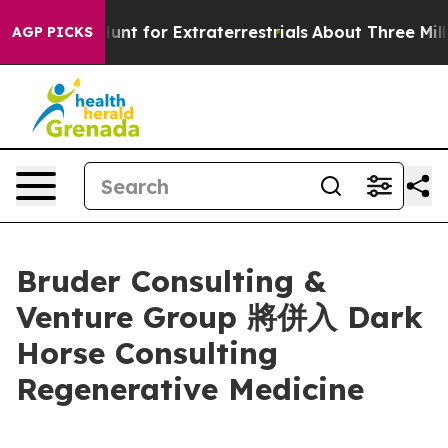
eform to Hunt for Extraterrestrials
About Three Million 
AGP PICKS
Bruder Consulting &
Venture Group 將併入 Dark
Horse Consulting
Regenerative Medicine